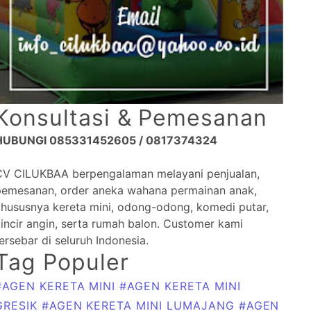
Konsultasi & Pemesanan
HUBUNGI 085331452605 / 0817374324
CV CILUKBAA berpengalaman melayani penjualan,
pemesanan, order aneka wahana permainan anak,
khususnya kereta mini, odong-odong, komedi putar,
incir angin, serta rumah balon. Customer kami
ersebar di seluruh Indonesia.
Tag Populer
#AGEN KERETA MINI
#AGEN KERETA MINI
GRESIK
#AGEN KERETA MINI LUMAJANG
#AGEN