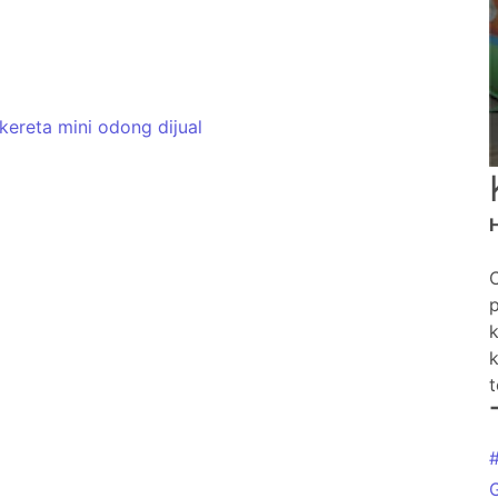
kereta mini odong dijual
k
t