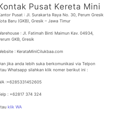
Kontak Pusat Kereta Mini
antor Pusat : Jl. Surakarta Raya No. 30, Perum Gresik
ota Baru (GKB), Gresik – Jawa Timur
arehouse : Jl. Fatimah Binti Maimun Kav. 04934,
Perum GKB, Gresik
ebsite : KerataMiniCilukbaa.com
an jika anda lebih suka berkomunikasi via Telpon
tau Whatsapp silahkan klik nomer berikut ini :
WA :+6285331452605
Telp : +62817 374 324
atau
klik WA