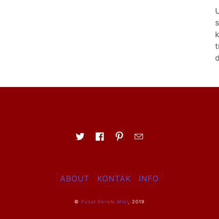
s
k
t
d
ABOUT
KONTAK
INFO
©
Pusat Kereta Mini
, 2019